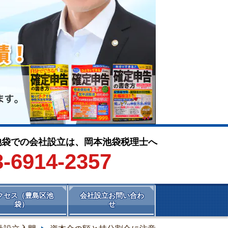
池袋での会社設立は、岡本池袋税理士へ
3-6914-2357
クセス（豊島区池
会社設立お問い合わ
袋）
せ