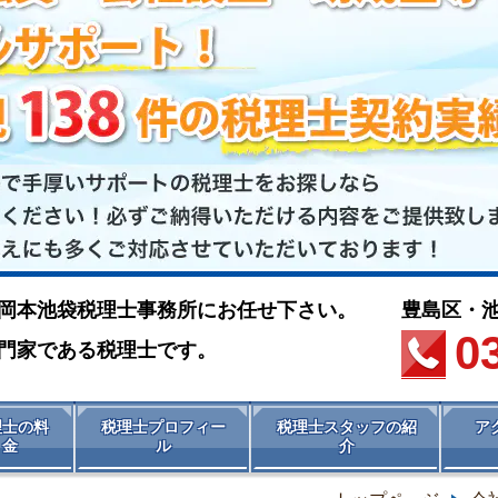
岡本池袋税理士事務所にお任せ下さい。
豊島区・
0
門家である税理士です。
理士の料
税理士プロフィー
税理士スタッフの紹
ア
金
ル
介